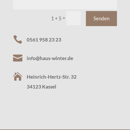
=
1 + 5
Senden

0561 958 23 23

info@haus-winter.de

Heinrich-Hertz-Str. 32
34123 Kassel